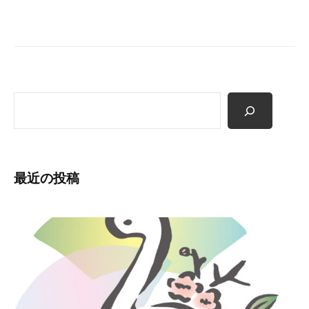
ー
式
ホ
シ
ー
ョ
ム
ン
ペ
ー
検
ジ
索
で
す
。
最近の投稿