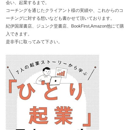
理
会い、起業するまで。
d
想
コーチングを通じたクライアント様の実績や、これからのコ
m
の
ーチングに対する想いなども書かせて頂いております。
i
自
紀伊国屋書店、ジュンク堂書店、BookFirst,Amazon他にて購
n
分
入できます。
発
是非手に取ってみて下さい。
見
コ
ー
チ
」
小
田
恵
理
香
が
代