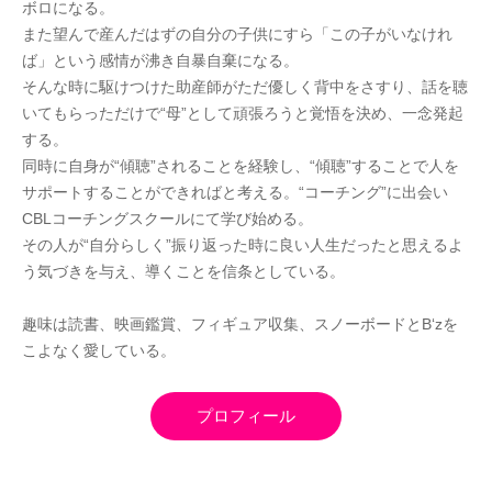
ボロになる。
また望んで産んだはずの自分の子供にすら「この子がいなけれ
ば」という感情が沸き自暴自棄になる。
そんな時に駆けつけた助産師がただ優しく背中をさすり、話を聴
いてもらっただけで“母”として頑張ろうと覚悟を決め、一念発起
する。
同時に自身が“傾聴”されることを経験し、“傾聴”することで人を
サポートすることができればと考える。“コーチング”に出会い
CBLコーチングスクールにて学び始める。
その人が“自分らしく”振り返った時に良い人生だったと思えるよ
う気づきを与え、導くことを信条としている。
趣味は読書、映画鑑賞、フィギュア収集、スノーボードとB‘zを
こよなく愛している。
プロフィール