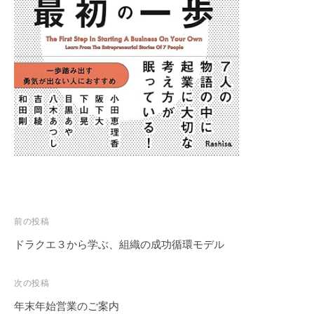
表
を
務
め
る
コ
ー
チ
ン
グ
オ
フ
ィ
投
前の投稿
ス
稿
ドラクエ３から学ぶ、組織の成功循環モデル
小
ナ
田
ビ
次の投稿
の
ゲ
公
年末年始営業のご案内