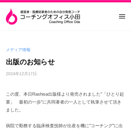
コ
コ
ー
ー
ン
チ
メ
テ
ン
ニ
ン
グ
ュ
コ
経
ー
オ
ツ
ー
営
フ
へ
者
チ
ィ
メディア情報
ス
・
ン
ス
キ
医
出版のお知らせ
グ
小
療
ッ
田
オ
従
2024年12月17日
b
プ
フ
y
事
ィ
s
者
この度、本日Rashisa出版様より発売されました”「ひとり起
ス
p
の
業」 最初の一歩”に共同著者の一人として執筆させて頂き
e
小
た
e
ました。
め
田
d
の
s
「
病院で勤務する臨床検査技師が出産を機に”コーチング”に出
a