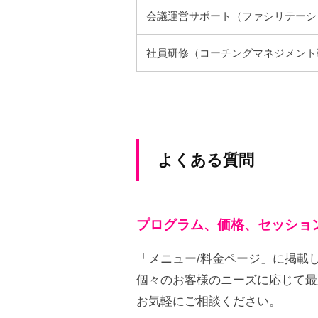
フ
会議運営サポート（ファシリテーシ
ィ
社員研修（コーチングマネジメント
ス
小
田
の
公
よくある質問
式
ホ
ー
ム
プログラム、価格、セッショ
ペ
「メニュー/料金ページ」に掲載
ー
個々のお客様のニーズに応じて最
ジ
お気軽にご相談ください。
で