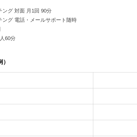
グ 対面 月1回 90分
チング 電話・メールサポート随時
間
人60分
例）