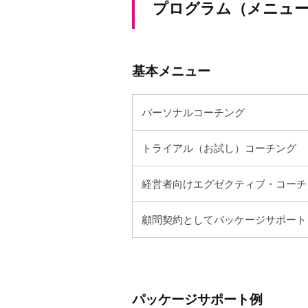
メ
田
プログラム（メニュー
の
ニ
「
理
ュ
基本メニュー
想
の
ー
パーソナルコーチング
自
分
2023
トライアル（お試し）コーチング
発
年
見
9
経営者向けエグゼクティブ・コーチ
コ
月
7
ー
顧問契約としてパッケージサポート
日
チ
by
」
speedsadmin
小
田
パッケージサポート例