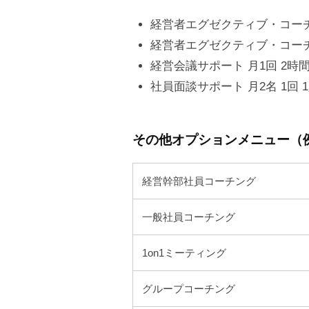
恵
経営者エグゼクティブ・コーチン
理
香
経営者エグゼクティブ・コー
が
経営会議サポート 月1回 2時
代
社員面談サポート 月2名 1回 1
表
を
その他オプションメニュー（
務
め
経営幹部社員コーチング
る
コ
一般社員コーチング
ー
チ
1on1ミーティング
ン
グ
グループコーチング
オ