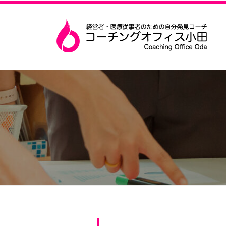
コ
ー
ン
チ
テ
ン
ン
グ
コ
経
ツ
オ
営
ー
へ
フ
者
チ
ィ
ス
・
ン
ス
キ
医
小
グ
ッ
療
田
オ
プ
従
フ
事
ィ
者
ス
の
た
小
め