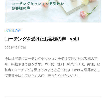
理
想
の
自
分
お客様の声
発
見
コーチングを受けたお客様の声 vol.1
コ
2023年9月7日
b
ー
y
チ
今回は実際にコーチングセッションを受けて頂いたお客様の声
s
」
を、掲載させて頂きます。 □年代・性別・職業３０代、男性、経
p
小
営者 □コーチングを受けてみようと思ったきっかけ→経営者とし
e
田
て事業を回していたものの、段々とやりたいこと...
e
恵
d
理
s
香
a
が
d
代
m