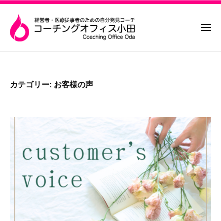
コ
コ
ー
ー
ン
チ
メ
テ
ン
ニ
ン
グ
ュ
コ
経
ー
オ
ツ
ー
営
フ
へ
者
チ
ィ
カテゴリー:
お客様の声
ス
・
ン
ス
キ
医
グ
小
療
ッ
田
オ
従
プ
フ
事
ィ
者
ス
の
小
た
め
田
の
「