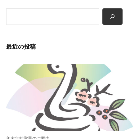
表
i
を
検
n
務
索
め
る
コ
最近の投稿
ー
チ
ン
グ
オ
フ
ィ
ス
小
田
の
公
年末年始営業のご案内