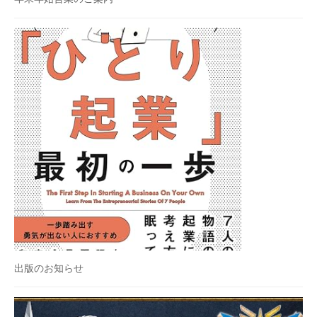
式
ホ
ー
ム
ペ
ー
ジ
で
す
。
出版のお知らせ